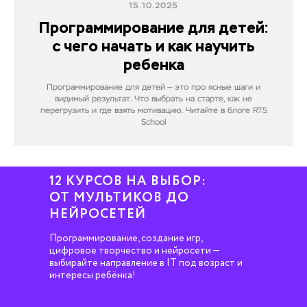
15.10.2025
Программирование для детей:
с чего начать и как научить
ребенка
Программирование для детей — это про ясные шаги и
видимый результат. Что выбрать на старте, как не
перегрузить и где взять мотивацию. Читайте в блоге RTS
School
12 КУРСОВ НА ВЫБОР:
ОТ МУЛЬТИКОВ ДО
НЕЙРОСЕТЕЙ
Программирование, создание игр,
цифровое творчество и нейросети —
выбирайте направление в IT под возраст и
интересы ребёнка!