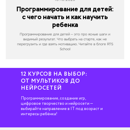
Программирование для детей:
с чего начать и как научить
ребенка
Программирование для детей — это про ясные шаги и
видимый результат. Что выбрать на старте, как не
перегрузить и где взять мотивацию. Читайте в блоге RTS
School
12 КУРСОВ НА ВЫБОР:
ОТ МУЛЬТИКОВ ДО
НЕЙРОСЕТЕЙ
Программирование, создание игр,
цифровое творчество и нейросети —
выбирайте направление в IT под возраст и
интересы ребёнка!